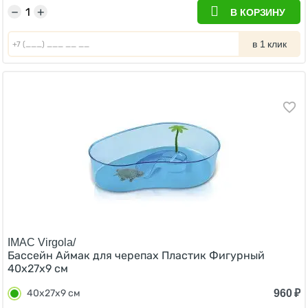
−
+
В КОРЗИНУ
в 1 клик
IMAC Virgola/
Бассейн Аймак для черепах Пластик Фигурный
40х27х9 см
960
₽
40х27х9 см