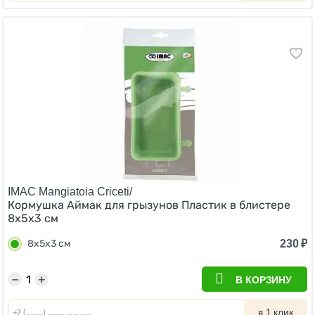
IMAC Mangiatoia Criceti/
Кормушка Аймак для грызунов Пластик в блистере
8х5х3 см
230
₽
8х5х3 см
−
+
В КОРЗИНУ
в 1 клик