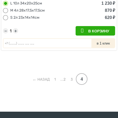
1 230
₽
L 10л 34х20х25см
870
₽
M 4л 28х17,5х17,5см
620
₽
S 2л 23х14х14см
−
+
В КОРЗИНУ
в 1 клик
4
НАЗАД
1
...2
3