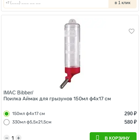
в 1 клик
IMAC Bibber/
Поилка Аймак для грызунов 150мл ф4х17 см
290
₽
150мл ф4х17 см
580
₽
330мл ф5,5х21,5см
−
+
В КОРЗИНУ