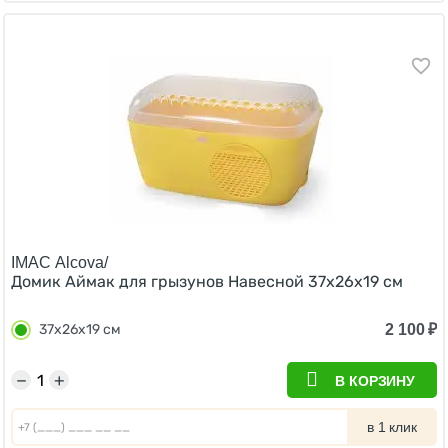
IMAC Alcova/
Домик Аймак для грызунов Навесной 37х26х19 см
2 100
₽
37х26х19 см
−
+
В КОРЗИНУ
в 1 клик