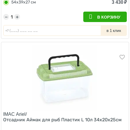
3 430
₽
54х39х27 см
−
+
В КОРЗИНУ
в 1 клик
IMAC Ariel/
Отсадник Аймак для рыб Пластик L 10л 34х20х25см