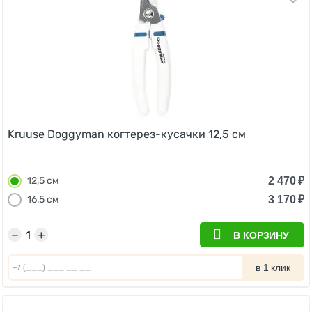
Kruuse Doggyman когтерез-кусачки 12,5 см
2 470
₽
12,5 см
3 170
₽
16,5 см
−
+
В КОРЗИНУ
в 1 клик