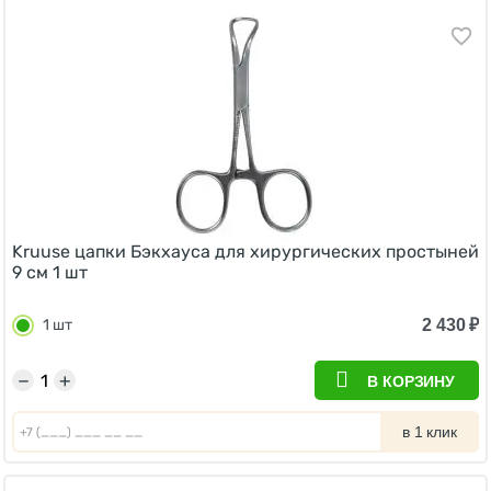
Kruuse цапки Бэкхауса для хирургических простыней
9 см 1 шт
2 430
₽
1 шт
−
+
В КОРЗИНУ
в 1 клик