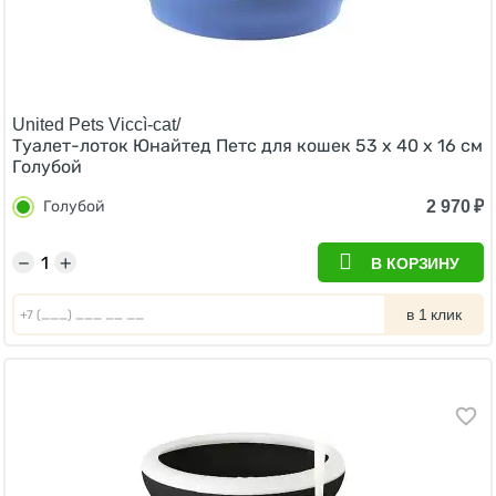
United Pets Viccì-cat/
Туалет-лоток Юнайтед Петс для кошек 53 х 40 х 16 см
Голубой
2 970
₽
Голубой
−
+
В КОРЗИНУ
в 1 клик