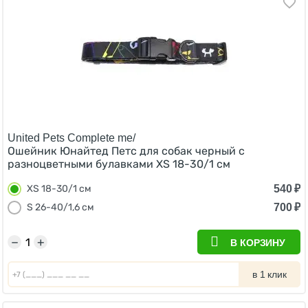
United Pets Complete me/
Ошейник Юнайтед Петс для собак черный с
разноцветными булавками XS 18-30/1 см
540
₽
XS 18-30/1 см
700
₽
S 26-40/1,6 см
−
+
В КОРЗИНУ
в 1 клик