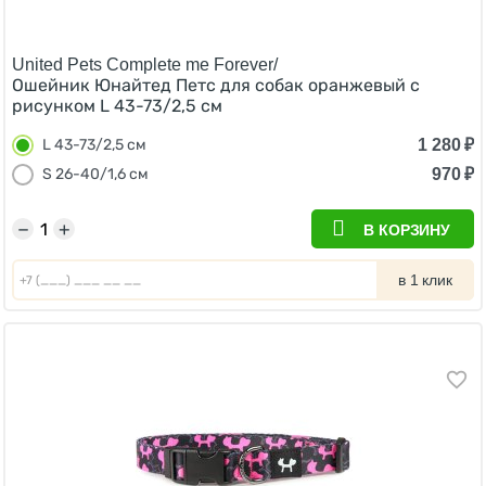
United Pets Complete me Forever/
Ошейник Юнайтед Петс для собак оранжевый с
рисунком L 43-73/2,5 см
1 280
₽
L 43-73/2,5 см
970
₽
S 26-40/1,6 см
−
+
В КОРЗИНУ
в 1 клик