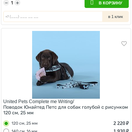
−
+
В КОРЗИНУ
в 1 клик
United Pets Complete me Writing/
Поводок Юнайтед Петс для собак голубой с рисунком
120 см, 25 мм
2 220
₽
120 см, 25 мм
1 930
₽
140 см, 16 мм