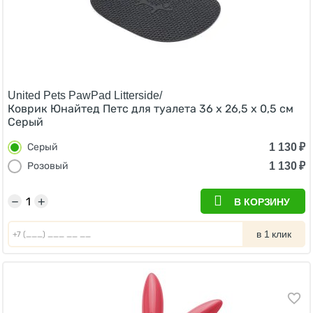
United Pets PawPad Litterside/
Коврик Юнайтед Петс для туалета 36 x 26,5 x 0,5 см
Серый
1 130
₽
Серый
1 130
₽
Розовый
−
+
В КОРЗИНУ
в 1 клик