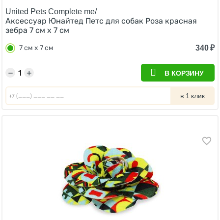
United Pets Complete me/
Аксессуар Юнайтед Петс для собак Роза красная
зебра 7 см х 7 см
340
₽
7 см х 7 см
−
+
В КОРЗИНУ
в 1 клик