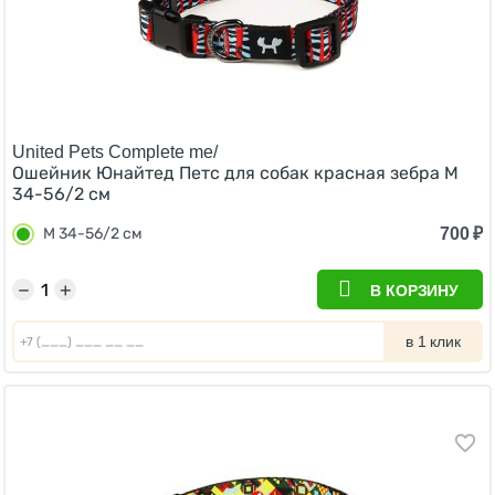
United Pets Complete me/
Ошейник Юнайтед Петс для собак красная зебра M
34-56/2 см
700
₽
M 34-56/2 см
−
+
В КОРЗИНУ
в 1 клик