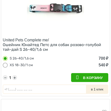
United Pets Complete me/
Ошейник Юнайтед Петс для собак розово-голубой
тай-дай S 26-40/1,6 см
700
₽
S 26-40/1,6 см
540
₽
XS 18-30/1 см
−
+
В КОРЗИНУ
в 1 клик