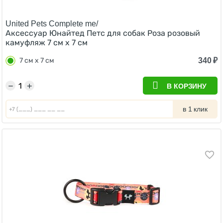
United Pets Complete me/
Аксессуар Юнайтед Петс для собак Роза розовый
камуфляж 7 см х 7 см
340
₽
7 см х 7 см
−
+
В КОРЗИНУ
в 1 клик