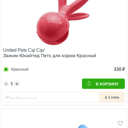
United Pets Cip Cip/
Зажим Юнайтед Петс для корма Красный
330
₽
Красный
−
+
В КОРЗИНУ
в 1 клик