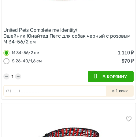
United Pets Complete me Identity/
Ошейник Юнайтед Петс для собак черный с розовым
M 34-56/2 см
1 110
₽
M 34-56/2 см
970
₽
S 26-40/1,6 см
−
+
В КОРЗИНУ
в 1 клик