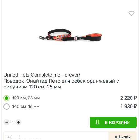
United Pets Complete me Forever/
Поводок Юнайтед Петс для собак оранжевый с
рисунком 120 см, 25 мм
2 220
₽
120 см, 25 мм
1 930
₽
140 см, 16 мм
−
+
В КОРЗИНУ
в 1 клик