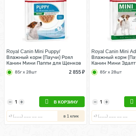
Royal Canin Mini Puppy/
Royal Canin Mini Adu
Влажный корм (Паучи) Роял
Влажный корм (Па
Канин Мини Паппи для Щенков
Канин Мини Эдалт
Мелких пород в возрасте от 2 до
собак Мелких поро
2 855
₽
85г х 28шт
85г х 28шт
10 месяцев (цена за упаковку)
кг в возрасте от 1
85г х 28шт
лет (Цена за упако
28шт
−
+
−
+
В КОРЗИНУ
в 1 клик