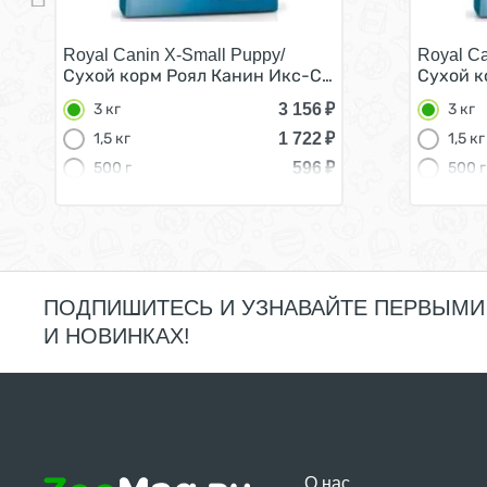
Royal Canin X-Small Puppy/
Royal Ca
Сухой корм Роял Канин Икс-Смолл Паппи для Щен
Сухой к
3 156
₽
3 кг
3 кг
1 722
₽
1,5 кг
1,5 кг
596
₽
500 г
500 г
ПОДПИШИТЕСЬ И УЗНАВАЙТЕ ПЕРВЫМИ
И НОВИНКАХ!
О нас