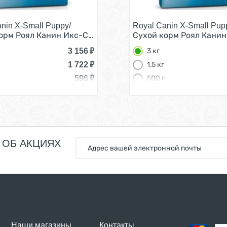
nin X-Small Puppy/
Royal Canin X-Small Pup
ков мелких пород 3 кг
орм Роял Канин Икс-Смолл Паппи для Щенков мелких пор
Сухой корм Роял Канин
3 156
₽
3 кг
1 722
₽
1,5 кг
596
₽
500 г
 ОБ АКЦИЯХ
Наши магазины
Контакты