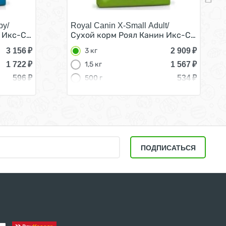
py/
Royal Canin X-Small Adult/
од 3 кг
 Икс-Смолл Паппи для Щенков мелких пород 3 кг
Сухой корм Роял Канин Икс-Смолл Эдал
3 156
₽
2 909
₽
3 кг
1 722
₽
1 567
₽
1,5 кг
596
₽
534
₽
500 г
ПОДПИСАТЬСЯ