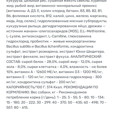
кукуруза, цельный рис, сушеная мякоть свеклы, куриный
жир, рыбий жир, витаминно-минеральный премикс
(витамины: А, Д3, Е, холин хлорид, бетаин, В3, В5, В2, В1,
В6, фолиевая кислота, В12, калий, цинк, железо, марганец,
медь, йод, селен), гидролизованные мясные субпродукты,
кукурузные рыльца, дегидратированное яйцо, дрожжи —
источник мананн-олигосахаридов (MOS), D,L-Methionine,
L-Lysine, антиоксидант, L-Carnitine, глюкозамина
гидрохлорид, пробиотик — живые микроорганизмы
Bacillus subtilis и Bacillus licheniformis, хондроитина
сульфат, экстракт розмарина, экстракт Юкки Шидигера,
экстракт фенхеля, экстракт фукуса. АНАЛИТИЧЕСКИЙ
СОСТАВ: сырой белок - 28,0%, сырой жир - 12,0%, сырая
зола - 8,0%, сырая клетчатка - 4,0%, влажность - не более
10%, витамин А - 12600 МЕ/кг, витамин D3 - 1200 МЕ/кг,
витамин Е - 120 мг/кг, глюкозамина гидрохлорид - 300
мг/кг, хондроитина сульфат - 200 мг/кг.
КАЛОРИЙНОСТЬ/100 Г: 374 Ккал. РЕКОМЕНДАЦИИ ПО
КОРМЛЕНИЮ: Вес собаки, кг - Рекомендуемое
потребление корма (г/день): 1 - 25; 3 - 55; 5 - 80; 10 - 134;
15 - 180; 20 - 222; 30 - 299; 40 - 370; 50 - 435; 60 - 498; 70 -
557; 80 - 615.