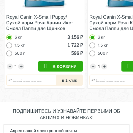
Royal Canin X-Small Puppy/
Royal Canin X-Smal
Сухой корм Роял Канин Икс-
Сухой корм Роял 
Смолл Паппи для Щенков
Смолл Паппи для 
мелких пород 3 кг
мелких пород 3 кг
3 156
₽
3 кг
3 кг
1 722
₽
1,5 кг
1,5 кг
596
₽
500 г
500 г
−
+
−
+
В КОРЗИНУ
в 1 клик
ПОДПИШИТЕСЬ И УЗНАВАЙТЕ ПЕРВЫМИ ОБ
АКЦИЯХ И НОВИНКАХ!