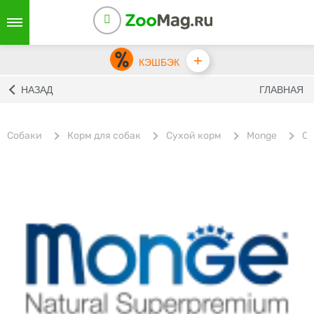
+
КЭШБЭК
НАЗАД
ГЛАВНАЯ
Собаки
Корм для собак
Сухой корм
Monge
Су