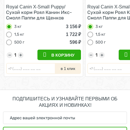
Royal Canin X-Small Puppy/
Royal Canin X-Smal
Сухой корм Роял Канин Икс-
Сухой корм Роял 
Смолл Паппи для Щенков
Смолл Паппи для 
мелких пород 3 кг
мелких пород 3 кг
3 156
₽
3 кг
3 кг
1 722
₽
1,5 кг
1,5 кг
596
₽
500 г
500 г
−
+
−
+
В КОРЗИНУ
в 1 клик
ПОДПИШИТЕСЬ И УЗНАВАЙТЕ ПЕРВЫМИ ОБ
АКЦИЯХ И НОВИНКАХ!