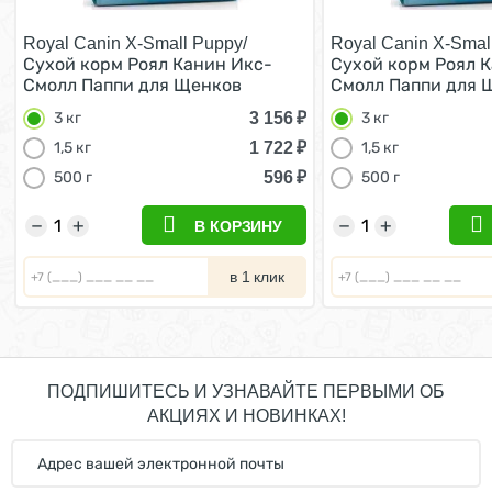
Royal Canin X-Small Puppy/
Royal Canin X-Smal
Сухой корм Роял Канин Икс-
Сухой корм Роял 
Смолл Паппи для Щенков
Смолл Паппи для 
мелких пород 3 кг
мелких пород 3 кг
3 156
₽
3 кг
3 кг
1 722
₽
1,5 кг
1,5 кг
596
₽
500 г
500 г
−
+
−
+
В КОРЗИНУ
в 1 клик
ПОДПИШИТЕСЬ И УЗНАВАЙТЕ ПЕРВЫМИ ОБ
АКЦИЯХ И НОВИНКАХ!