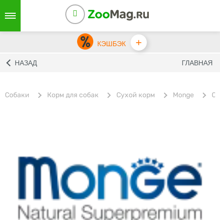
+
КЭШБЭК
НАЗАД
ГЛАВНАЯ
Собаки
Корм для собак
Сухой корм
Monge
Су