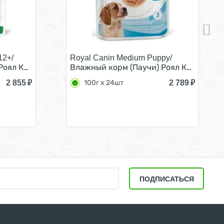
12+/
Royal Canin Medium Puppy/
ена за упаковку) 85г х 28шт
Мелких пород весом до 10 кг в возрасте от 10 месяцев д
оял Канин Мини Эйджинг для Пожилых собак Мелких пород
Влажный корм (Паучи) Роял Канин Меди
2 855
₽
2 789
₽
100г х 24шт
ПОДПИСАТЬСЯ