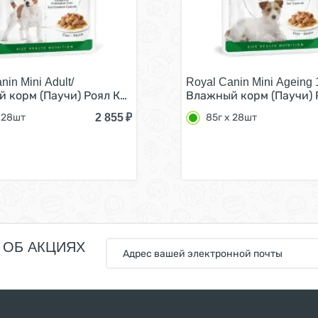
nin Mini Adult/
Royal Canin Mini Ageing 
 Щенков Мелких пород в возрасте от 2 до 10 месяцев (ц
 корм (Паучи) Роял Канин Мини Эдалт для взрослых собак 
Влажный корм (Паучи) Р
2 855
₽
 28шт
85г х 28шт
 ОБ АКЦИЯХ