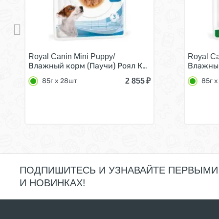
Royal Canin Mini Puppy/
Royal Ca
Влажный корм (Паучи) Роял Канин Мини Паппи для
Влажный
2 855
₽
85г х 28шт
85г х
ПОДПИШИТЕСЬ И УЗНАВАЙТЕ ПЕРВЫМИ
И НОВИНКАХ!