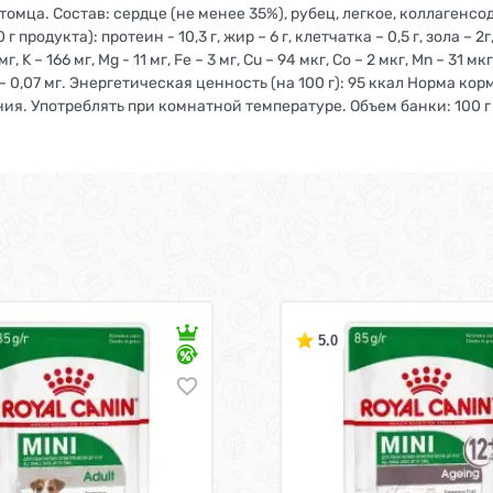
омца. Состав: сердце (не менее 35%), рубец, легкое, коллагенс
продукта): протеин - 10,3 г, жир – 6 г, клетчатка – 0,5 г, зола – 2
 мг, K – 166 мг, Mg - 11 мг, Fe – 3 мг, Cu – 94 мкг, Co – 2 мкг, Mn – 31 м
, В6 – 0,07 мг. Энергетическая ценность (на 100 г): 95 ккал Норма ко
ия. Употреблять при комнатной температуре. Объем банки: 100 г
5.0