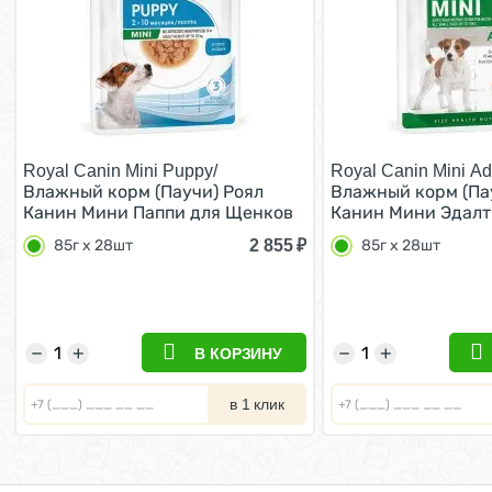
Royal Canin Mini Puppy/
Royal Canin Mini Adu
Влажный корм (Паучи) Роял
Влажный корм (Па
Канин Мини Паппи для Щенков
Канин Мини Эдалт
Мелких пород в возрасте от 2 до
собак Мелких поро
2 855
₽
85г х 28шт
85г х 28шт
10 месяцев (цена за упаковку)
кг в возрасте от 1
85г х 28шт
лет (Цена за упако
28шт
−
+
−
+
В КОРЗИНУ
в 1 клик