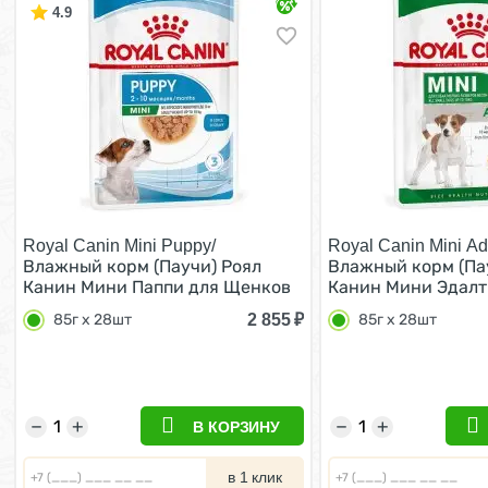
4.9
Royal Canin Mini Puppy/
Royal Canin Mini Adu
Влажный корм (Паучи) Роял
Влажный корм (Па
Канин Мини Паппи для Щенков
Канин Мини Эдалт
Мелких пород в возрасте от 2 до
собак Мелких поро
2 855
₽
85г х 28шт
85г х 28шт
10 месяцев (цена за упаковку)
кг в возрасте от 1
85г х 28шт
лет (Цена за упако
28шт
−
+
−
+
В КОРЗИНУ
в 1 клик