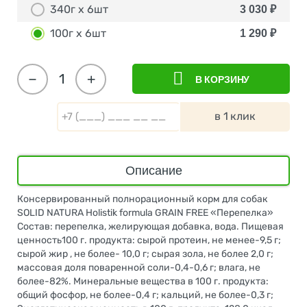
340г х 6шт
3 030
₽
100г х 6шт
1 290
₽
−
+
В КОРЗИНУ
в 1 клик
Описание
Консервированный полнорационный корм для собак
SOLID NATURA Holistik formula GRAIN FREE «Перепелка»
Состав: перепелка, желирующая добавка, вода. Пищевая
ценность100 г. продукта: сырой протеин, не менее-9,5 г;
сырой жир , не более- 10,0 г; сырая зола, не более 2,0 г;
массовая доля поваренной соли-0,4-0,6 г; влага, не
более-82%. Минеральные вещества в 100 г. продукта:
общий фосфор, не более-0,4 г; кальций, не более-0,3 г;