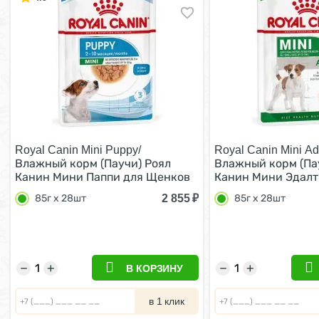
Royal Canin Mini Puppy/
Royal Canin Mini Adu
Влажный корм (Паучи) Роял
Влажный корм (Па
Канин Мини Паппи для Щенков
Канин Мини Эдалт
Мелких пород в возрасте от 2 до
собак Мелких поро
2 855
₽
85г х 28шт
85г х 28шт
10 месяцев (цена за упаковку)
кг в возрасте от 1
85г х 28шт
лет (Цена за упако
28шт
−
+
−
+
В КОРЗИНУ
в 1 клик