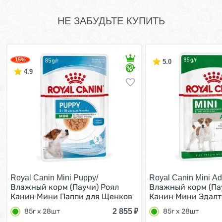
НЕ ЗАБУДЬТЕ КУПИТЬ
15%
5.0
4.9
Royal Canin Mini Puppy/
Royal Canin Mini Adu
Влажный корм (Паучи) Роял
Влажный корм (Па
Канин Мини Паппи для Щенков
Канин Мини Эдалт
Мелких пород в возрасте от 2 до
собак Мелких поро
2 855
₽
85г х 28шт
85г х 28шт
10 месяцев (цена за упаковку)
кг в возрасте от 1