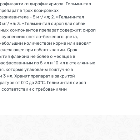
х профилактики дирофиляриоза. Гельминтал
препарат в трех дозировках
разиквантела - 5 мг/мл; 2. «Гельминтал
0 мг/мл; 3. «Гельминтал сироп для собак
льных компонентов препарат содержит: сироп
й суспензию светло-бежевого цвета,
 небольшим количеством корма или вводят
исчезающее при взбалтывании. Срок
ытия флакона не более 6 месяцев в
асфасованным по 5 мл и 10 мл в стеклянные
я, которые упакованы поштучно в
3 мл. Хранят препарат в закрытой
атуре от 0°С до 30°С. Гельминтал сироп
в соответствии с требованиями