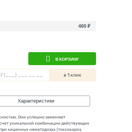
460
₽
В КОРЗИНУ
в 1 клик
Характеристики
сностью. Они успешно заменяют
а счет уникальной комбинации действующих
при кишечных нематодозах (токсокароз,