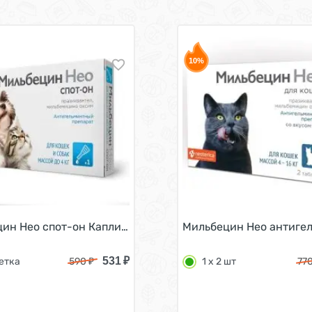
10%
весом 0,5 - 4 кг 1 х 2 шт
ин Нео спот-он Капли антигельминтные для кошек и соба
Мильбецин Нео антигель
531
₽
петка
590
₽
1 х 2 шт
77