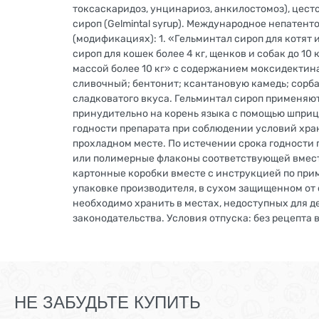
токсаскаридоз, унцинариоз, анкилостомоз), цест
сироп (Gelmintal syrup). Международное непатен
(модификациях): 1. «Гельминтал сироп для котят 
сироп для кошек более 4 кг, щенков и собак до 10
массой более 10 кг» с содержанием моксидектина 
сливочный; бентонит; ксантановую камедь; сорба
сладковатого вкуса. Гельминтал сироп применяю
принудительно на корень языка с помощью шприц
годности препарата при соблюдении условий хране
прохладном месте. По истечении срока годности 
или полимерные флаконы соответствующей вмест
картонные коробки вместе с инструкцией по при
упаковке производителя, в сухом защищенном от с
необходимо хранить в местах, недоступных для 
законодательства. Условия отпуска: без рецепта 
НЕ ЗАБУДЬТЕ КУПИТЬ