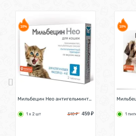
10%
10%
Мильбецин Нео антигельминтик для котят и кошек 
Мильбец
459
₽
1 х 2 шт
510
₽
1 пи