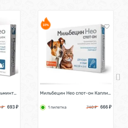
10%
к до 4 кг 1 пипетка
минтик для кошек 4 - 16 кг 1 х 2 шт
Мильбецин Нео спот-он Капли антигель
693
₽
666
₽
0
₽
1 пипетка
740
₽