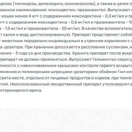
одозах (тениидозы, дипилидиоз, эхинококкозы), а также в целя
тованное наименование: моксидектин, празиквантел. Выпускают 
и кошек менее 4 кг» с содержанием моксидектина - 0,3 мг/мл и п
 кг» с содержанием моксидектина - 0,6 мг/мл и празиквантела - 1
- 1,5 мг/мл и празиквантела - 25 мг/мл. В качестве вспомогате
т калия и воду дистиллированную. Препарат представляет собо
т животным перорально индивидуально в утреннее кормление с
а-дозатора. При хранении допускается расслоение суспензии, 
ния - 3 года со дня производства. Хранить препарат после вскр
препарат не должен применяться. Выпускают Гельминтал сироп р
имости с навинчиваемыми крышками контроля первого вскрыти
менению и полимерными шприцами-дозаторами объёмом 1 мл или 
вета месте, отдельно от пищевых продуктов и кормов, при темпер
детей. Неиспользованный лекарственный препарат утилизируют 
ветеринарного врача.