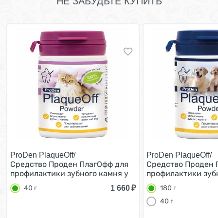
НЕ ЗАБУДЬТЕ КУПИТЬ
ProDen PlaqueOff/
ProDen PlaqueOff/
Средство Проден ПлагОфф для
Средство Проден 
профилактики зубного камня у
профилактики зуб
кошек 40 г
собак и кошек 180 
1 660
₽
40 г
180 г
40 г