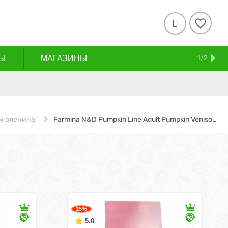

Ы
МАГАЗИНЫ
СКИДКИ
АКЦИИ
ДОСТАВКА И ОПЛАТА
КОНТАКТЫ
БЛОГ
1/2
м оленина
Farmina N&D Pumpkin Line Adult Pumpkin Venison Grain free / Сухой Беззерновой корм Фармина для взрослых кошек Оленина с Тыквой
15%
5.0