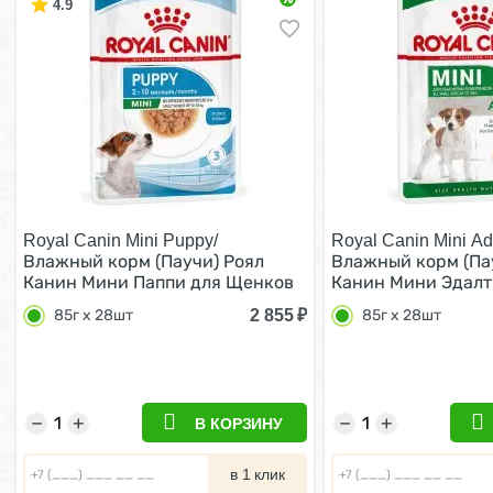
4.9
Royal Canin Mini Puppy/
Royal Canin Mini Adu
Влажный корм (Паучи) Роял
Влажный корм (Па
Канин Мини Паппи для Щенков
Канин Мини Эдалт
Мелких пород в возрасте от 2 до
собак Мелких поро
2 855
₽
85г х 28шт
85г х 28шт
10 месяцев (цена за упаковку)
кг в возрасте от 1
85г х 28шт
лет (Цена за упако
28шт
−
+
−
+
В КОРЗИНУ
в 1 клик