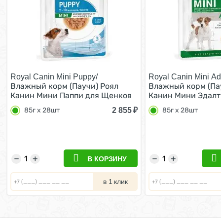
Royal Canin Mini Puppy/
Royal Canin Mini Adu
Влажный корм (Паучи) Роял
Влажный корм (Па
Канин Мини Паппи для Щенков
Канин Мини Эдалт
Мелких пород в возрасте от 2 до
собак Мелких поро
2 855
₽
85г х 28шт
85г х 28шт
10 месяцев (цена за упаковку)
кг в возрасте от 1
85г х 28шт
лет (Цена за упако
28шт
−
+
−
+
В КОРЗИНУ
в 1 клик