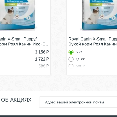
nin X-Small Puppy/
Royal Canin X-Small Pup
ков мелких пород 3 кг
орм Роял Канин Икс-Смолл Паппи для Щенков мелких пор
Сухой корм Роял Канин
3 156
₽
3 кг
1 722
₽
1,5 кг
596
₽
500 г
 ОБ АКЦИЯХ