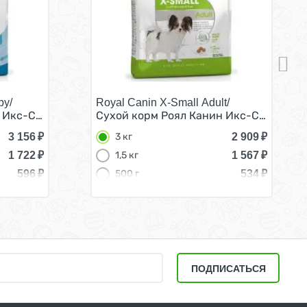
py/
Royal Canin X-Small Adult/
од 3 кг
 Икс-Смолл Паппи для Щенков мелких пород 3 кг
Сухой корм Роял Канин Икс-Смолл Эдал
3 156
₽
2 909
₽
3 кг
1 722
₽
1 567
₽
1,5 кг
596
₽
534
₽
500 г
ПОДПИСАТЬСЯ