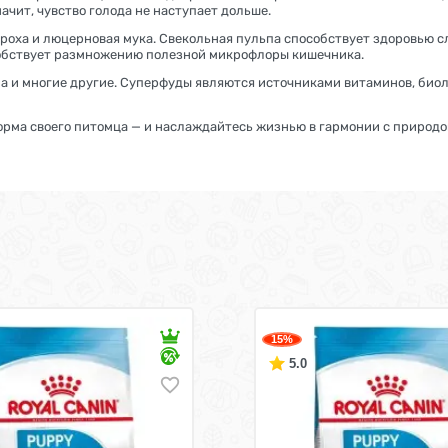
ачит, чувство голода не наступает дольше.
ороха и люцерновая мука. Свекольная пульпа способствует здоровью с
собствует размножению полезной микрофлоры кишечника.
ла и многие другие. Суперфуды являются источниками витаминов, био
корма своего питомца — и наслаждайтесь жизнью в гармонии с природо
15%
5.0