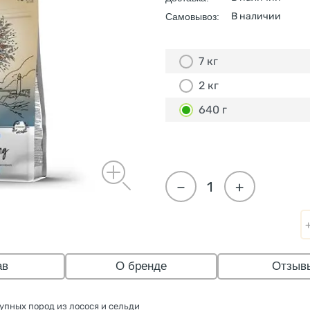
В наличии
Самовывоз:
7 кг
2 кг
640 г
−
+
ав
О бренде
Отзыв
упных пород из лосося и сельди