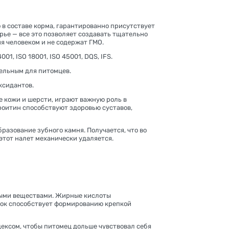
 в составе корма, гарантированно присутствует
рье — все это позволяет создавать тщательно
я человеком и не содержат ГМО.
1, ISO 18001, ISO 45001, DQS, IFS.
тельным для питомцев.
ксидантов.
 кожи и шерсти, играют важную роль в
оитин способствуют здоровью суставов,
азование зубного камня. Получается, что во
этот налет механически удаляется.
ными веществами. Жирные кислоты
лок способствует формированию крепкой
дексом, чтобы питомец дольше чувствовал себя