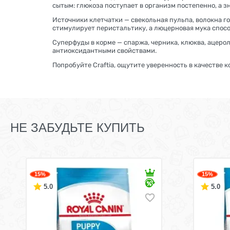
сытым: глюкоза поступает в организм постепенно, а зн
Источники клетчатки — свекольная пульпа, волокна г
стимулирует перистальтику, а люцерновая мука спо
Суперфуды в корме — спаржа, черника, клюква, ацеро
антиоксидантными свойствами.
Попробуйте Craftia, ощутите уверенность в качестве 
НЕ ЗАБУДЬТЕ КУПИТЬ
15%
15%
5.0
5.0