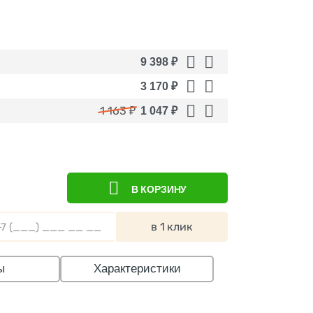
9 398
₽
3 170
₽
1 163
₽
1 047
₽
В КОРЗИНУ
в 1 клик
ы
Характеристики