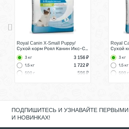
Royal Canin X-Small Puppy/
Royal Ca
Сухой корм Роял Канин Икс-Смолл Паппи для Щен
Сухой к
3 156
₽
3 кг
3 кг
1 722
₽
1,5 кг
1,5 кг
596
₽
500 г
500 г
ПОДПИШИТЕСЬ И УЗНАВАЙТЕ ПЕРВЫМИ
И НОВИНКАХ!