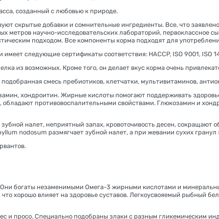
сса, созданный с любовью к природе.
вуют скрытые добавки и сомнительные ингредиенты. Все, что заявлено
ных метров научно-исследовательских лабораторий, первоклассное сы
тическим подходом. Все компоненты корма подходят для употреблени
имеет следующие сертификаты соответствия: HACCP, ISO 9001, ISO 1400
елка из возможных. Кроме того, он делает вкус корма очень привлека
подобранная смесь пребиотиков, клетчатки, мультивитаминов, антио
замин, хондроитин. Жирные кислоты помогают поддерживать здоровье
, обладают противовоспалительными свойствами. Глюкозамин и хондр
ной налет, неприятный запах, кровоточивость десен, сокращают обр
yllum nodosum размягчает зубной налет, а при жевании сухих гранул 
рвантов.
дь. Они богаты незаменимыми Омега-3 жирными кислотами и минераль
 что хорошо влияет на здоровье суставов. Легкоусвояемый рыбный бе
овес и просо. Специально подобраны злаки с разным гликемическим ин