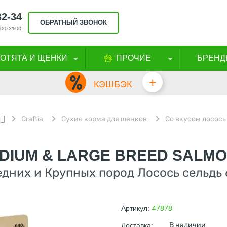
32-34
ОБРАТНЫЙ ЗВОНОК
00-21:00
КОТЯТА И ЩЕНКИ
ПРОЧИЕ
БРЕНД
+
КЭШБЭК
Craftia
Сухие корма для щенков
Со вкусом лосось
DIUM & LARGE BREED SALMO
дних и Крупных пород Лосось сельдь 
Артикул:
47878
В наличии
Доставка: