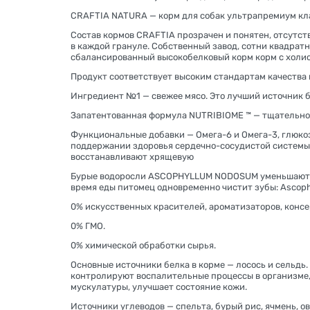
CRAFTIA NATURA — корм для собак ультрапремиум кла
Состав кормов CRAFTIA прозрачен и понятен, отсутст
в каждой грануле. Собственный завод, сотни квадрат
сбалансированный высокобелковый корм корм с холис
Продукт соответствует высоким стандартам качества и 
Ингредиент №1 — свежее мясо. Это лучший источник б
Запатентованная формула NUTRIBIOME ™ — тщательно 
Функциональные добавки — Омега-6 и Омега-3, глюко
поддержании здоровья сердечно-сосудистой системы
восстанавливают хрящевую
Бурые водоросли ASCOPHYLLUM NODOSUM уменьшают зуб
время еды питомец одновременно чистит зубы: Ascoph
0% искусственных красителей, ароматизаторов, консе
0% ГМО.
0% химической обработки сырья.
Основные источники белка в корме — лосось и сель
контролируют воспалительные процессы в организме,
мускулатуры, улучшает состояние кожи.
Источники углеводов — спельта, бурый рис, ячмень, 