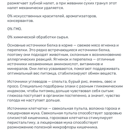
размягчает зубной налет, а при жевании сухих гранул этот
налет механически удаляется.
0% искусственных красителей, ароматизаторов,
консервантов.
0% ГМО.
0% химической обработки сырья.
Основные источники белка в корме — свежее мясо ягненка и
перепелки. Это редко встречающиеся источники белка,
поэтому они подходят животным, склонным к возникновению
аллергических реакций. Ягненок и перепелка — отличные
источники незаменимых аминокислот, витаминов и
минералов. Они легко усваиваются, помогают поддерживать
оптимальный вес питомца, стабилизируют обмен веществ.
Источники углеводов — спельта, бурый рис, ячмень, овес и
просо. Специально подобраны злаки с разным гликемическим
индексом, чтобы питомец дольше чувствовал себя сытым:
глюкоза поступает в организм постепенно, а значит, чувство
голода не наступает дольше.
Источники клетчатки — свекольная пульпа, волокна гороха и
люцерновая мука. Свекольная пульпа способствует здоровью
слизистой кишечника, гороховая клетчатка стимулирует
перистальтику, а люцерновая мука способствует
размножению полезной микрофлоры кишечника.