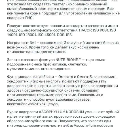
это позволяет создавать тщательно сбалансированный
высокобелковый корм корм с холистическим подходом. Все
компоненты корма подходят для употребления человеком и не
содержат ГМО.
Продукт соответствует высоким стандартам качества и имеет
следующие сертификаты соответствия: HACCP, ISO 9001, ISO
14001, ISO 18001, ISO 45001, DQS, IFS.
Ингредиент №1 — свежее мясо. Это лучший источник белка из
возможных. Кроме того, он делает вкус корма очень
привлекательным для питомцев.
Запатентованная формула NUTRIBIOME ™ — тщательно
подобранная смесь пребиотиков, клетчатки,
мультивитаминов, антиоксидантов.
Функциональные добавки — Омега-6 и Омега-3, глюкозамин,
хондроитин. Жирные кислоты помогают поддерживать
здоровье кожи и шерсти, играют важную роль в поддержании
здоровья сердечно-сосудистой системы, обладают
противовоспалительными свойствами. Глюкозамин и
хондроитин способствуют здоровью суставов,
восстанавливают хрящевую.
Бурые водоросли ASCOPHYLLUM NODOSUM уменьшают зубной
налет, неприятный запах, кровоточивость десен, сокращают
образование зубного камня. Получается, что во время еды
питомец одновременно чистит зубы: Ascophyllum nodosum