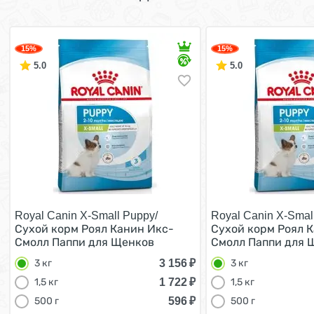
15%
15%
5.0
5.0
Royal Canin X-Small Puppy/
Royal Canin X-Smal
Сухой корм Роял Канин Икс-
Сухой корм Роял 
Смолл Паппи для Щенков
Смолл Паппи для 
мелких пород 3 кг
мелких пород 3 кг
3 156
₽
3 кг
3 кг
1 722
₽
1,5 кг
1,5 кг
596
₽
500 г
500 г