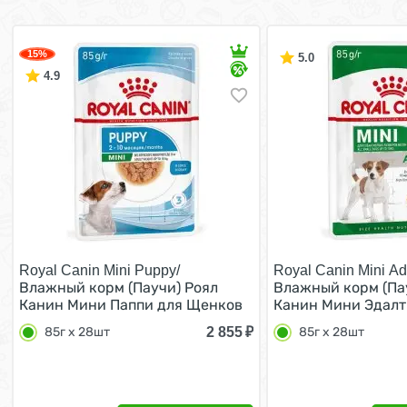
15%
5.0
4.9
Royal Canin Mini Puppy/
Royal Canin Mini Adu
Влажный корм (Паучи) Роял
Влажный корм (Па
Канин Мини Паппи для Щенков
Канин Мини Эдалт
Мелких пород в возрасте от 2 до
собак Мелких поро
2 855
₽
85г х 28шт
85г х 28шт
10 месяцев (цена за упаковку)
кг в возрасте от 1
85г х 28шт
лет (Цена за упако
28шт