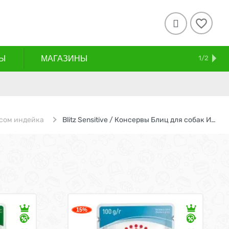

Ы
МАГАЗИНЫ
СКИДКИ
АКЦИИ
ДОСТАВКА И ОПЛАТА
КОНТАКТЫ
БЛОГ
1/2
усом индейка
Blitz Sensitive / Консервы Блиц для собак Индейка с Печенью (цена за упаковку)
15%