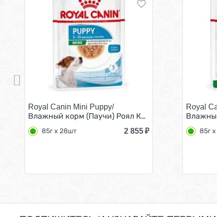
Royal Canin Mini Puppy/
Royal Ca
Влажный корм (Паучи) Роял Канин Мини Паппи для
Влажный
2 855
₽
85г х 28шт
85г х