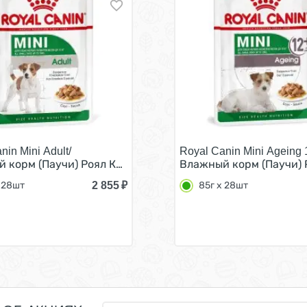
nin Mini Adult/
Royal Canin Mini Ageing 
 Щенков Мелких пород в возрасте от 2 до 10 месяцев (ц
 корм (Паучи) Роял Канин Мини Эдалт для взрослых собак 
Влажный корм (Паучи) Р
2 855
₽
 28шт
85г х 28шт