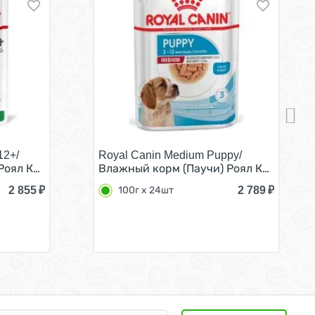
12+/
Royal Canin Medium Puppy/
ена за упаковку) 85г х 28шт
Мелких пород весом до 10 кг в возрасте от 10 месяцев д
оял Канин Мини Эйджинг для Пожилых собак Мелких пород
Влажный корм (Паучи) Роял Канин Меди
2 855
₽
2 789
₽
100г х 24шт