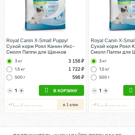
Royal Canin X-Small Puppy/
Royal Canin X-Smal
Сухой корм Роял Канин Икс-
Сухой корм Роял 
Смолл Паппи для Щенков
Смолл Паппи для 
мелких пород 3 кг
мелких пород 3 кг
3 156
₽
3 кг
3 кг
1 722
₽
1,5 кг
1,5 кг
596
₽
500 г
500 г
−
+
−
+
В КОРЗИНУ
в 1 клик