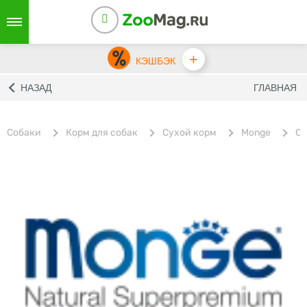
+
КЭШБЭК
НАЗАД
ГЛАВНАЯ
Собаки
Корм для собак
Сухой корм
Monge
Су