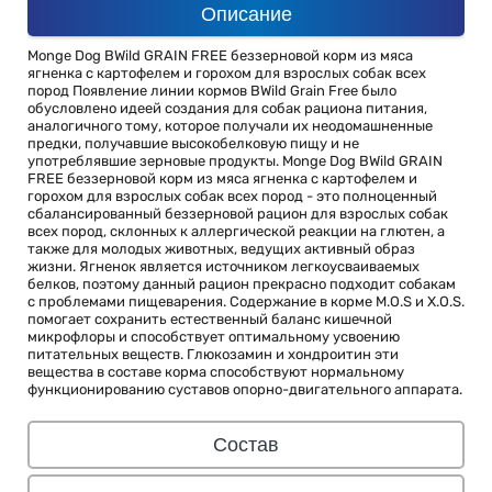
Описание
Monge Dog BWild GRAIN FREE беззерновой корм из мяса
ягненка с картофелем и горохом для взрослых собак всех
пород Появление линии кормов BWild Grain Free было
обусловлено идеей создания для собак рациона питания,
аналогичного тому, которое получали их неодомашненные
предки, получавшие высокобелковую пищу и не
употреблявшие зерновые продукты. Monge Dog BWild GRAIN
FREE беззерновой корм из мяса ягненка с картофелем и
горохом для взрослых собак всех пород - это полноценный
сбалансированный беззерновой рацион для взрослых собак
всех пород, склонных к аллергической реакции на глютен, а
также для молодых животных, ведущих активный образ
жизни. Ягненок является источником легкоусваиваемых
белков, поэтому данный рацион прекрасно подходит собакам
с проблемами пищеварения. Содержание в корме М.О.S и X.O.S.
помогает сохранить естественный баланс кишечной
микрофлоры и способствует оптимальному усвоению
питательных веществ. Глюкозамин и хондроитин эти
вещества в составе корма способствуют нормальному
функционированию суставов опорно-двигательного аппарата.
Состав