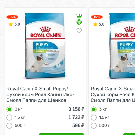
15%
15%
5.0
5.0
Royal Canin X-Small Puppy/
Royal Canin X-Smal
Сухой корм Роял Канин Икс-
Сухой корм Роял 
Смолл Паппи для Щенков
Смолл Паппи для 
мелких пород 3 кг
мелких пород 3 кг
3 156
₽
3 кг
3 кг
1 722
₽
1,5 кг
1,5 кг
596
₽
500 г
500 г