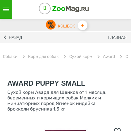
+
КЭШБЭК
НАЗАД
ГЛАВНАЯ
Собаки
Корм для собак
Сухой корм
Award
Су
AWARD PUPPY SMALL
Сухой корм Авард для Щенков от 1 месяца,
беременных и кормящих собак Мелких и
миниатюрных пород Ягненок индейка
брокколи брусника 1,5 кг