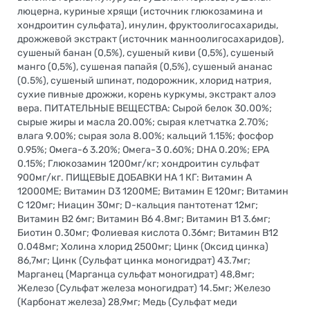
люцерна, куриные хрящи (источник глюкозамина и
хондроитин сульфата), инулин, фруктоолигосахариды,
дрожжевой экстракт (источник маннoолигосахаридов),
сушеный банан (0,5%), сушеный киви (0,5%), сушеный
манго (0,5%), сушеная папайя (0,5%), сушеный ананас
(0.5%), сушеный шпинат, подорожник, хлорид натрия,
сухие пивные дрожжи, корень куркумы, экстракт алоэ
вера. ПИТАТЕЛЬНЫЕ ВЕЩЕСТВА: Сырой белок 30.00%;
сырые жиры и масла 20.00%; сырая клетчатка 2.70%;
влага 9.00%; сырая зола 8.00%; кальций 1.15%; фосфор
0.95%; Омега-6 3.20%; Омега-3 0.60%; DHA 0.20%; EPA
0.15%; Глюкозамин 1200мг/кг; хондроитин сульфат
900мг/кг. ПИЩЕВЫЕ ДОБАВКИ НА 1 КГ: Витамин A
12000МЕ; Витамин D3 1200МЕ; Витамин E 120мг; Витамин
C 120мг; Ниацин 30мг; D-кальция пантотенат 12мг;
Витамин B2 6мг; Витамин B6 4.8мг; Витамин B1 3.6мг;
Биотин 0.30мг; Фолиевая кислота 0.36мг; Витамин B12
0.048мг; Холина хлорид 2500мг; Цинк (Оксид цинка)
86,7мг; Цинк (Сульфат цинка моногидрат) 43.7мг;
Марганец (Марганца сульфат моногидрат) 48,8мг;
Железо (Сульфат железа моногидрат) 14.5мг; Железо
(Карбонат железа) 28,9мг; Медь (Сульфат меди