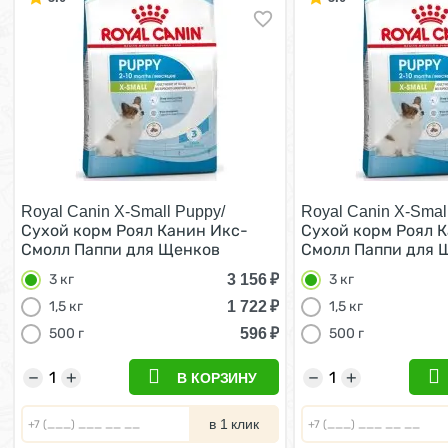
Royal Canin X-Small Puppy/
Royal Canin X-Smal
Сухой корм Роял Канин Икс-
Сухой корм Роял 
Смолл Паппи для Щенков
Смолл Паппи для 
мелких пород 3 кг
мелких пород 3 кг
3 156
₽
3 кг
3 кг
1 722
₽
1,5 кг
1,5 кг
596
₽
500 г
500 г
−
+
−
+
В КОРЗИНУ
в 1 клик