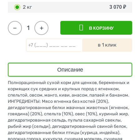
2 кг
3 070
₽
−
+
В КОРЗИНУ
в 1 клик
Описание
Полнорационный сухой корм для щенков, беременных и
кормящих сук средних и крупных пород с ягненком,
спельтой, овсом, манго, киви, анасом, папаей и бананом.
ИНГРЕДИЕНТЫ: Мясо ягненка без костей (20%),
дегидратированные белки жвачных животных (ягненок,
говядина) (20%), спельта (10%), овес (10%), куриный жир,
дегидратированная сельдь, пульпа сахарной свеклы,
рыбий жир (сельди), дегидратированный свиной белок,
дегидратированные белки птицы (курица, индейка),
волокна гороха, кукуруза, сушеная морковь, сушеная