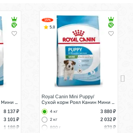
15%
5.0
Royal Canin Mini Puppy/
лких пород 3 кг
 Мини Стартер для Щенков Мелких пород в возрасте до 2
Сухой корм Роял Канин Мини Паппи для
8 137
₽
3 880
₽
4 кг
3 101
₽
2 032
₽
2 кг
1 180
₽
870
₽
800 г