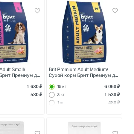
n/
Adult Small/
Brit Premium Adult Medium/
пищеварением Ягненок Индейка 15 кг
к всех пород с Чувствительным пищеварением Индейка Л
Брит Премиум для взрослых собак Мелких пород Курица 
Сухой корм Брит Премиум для взрос
1 630
₽
6 060
₽
15 кг
530
₽
1 530
₽
3 кг
480
₽
1 кг