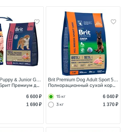
Puppy & Junior Giant & Large/
Brit Premium Dog Adult Sport 5000/
 3к
дых собак Средних пород Курица 8 кг
Брит Премиум для Щенков и Молодых собак Крупных и Ги
Полнорационный сухой корм Брит дл
6 600
₽
6 040
₽
15 кг
1 690
₽
1 370
₽
3 кг