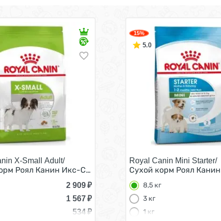
15%
5.0
nin X-Small Adult/
Royal Canin Mini Starter/
ков мелких пород 3 кг
орм Роял Канин Икс-Смолл Эдалт для Взрослых собак ме
Сухой корм Роял Канин
2 909
₽
8,5 кг
1 567
₽
3 кг
534
₽
1 кг