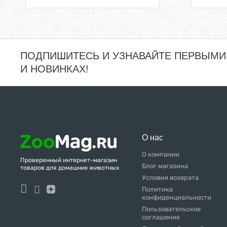
черника
Территория
шиповник
Формула 365
шпинат
Холистик Премьер
ПОДПИШИТЕСЬ И УЗНАВАЙТЕ ПЕРВЫМИ
яблоко
Четвероногий Гурман
И НОВИНКАХ!
ягоды
ягоды годжи
О нас
О компании
Проверенный интернет-магазин
Блог магазина
товаров для домашних животных
Условия возврата
Политика
конфиденциальности
Пользовательское
соглашение