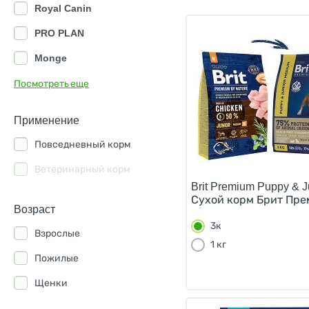
Royal Canin
PRO PLAN
Monge
Grandorf
Посмотреть еще
Hills
Применение
Eukanuba
Повседневный корм
Farmina
Ветеринарный корм
PureLuxe
Brit Premium Puppy & J
Сухой корм Брит Пре
1st Choice
Возраст
3к
All Puppies
Взрослые
1 кг
Alleva
Пожилые
Almo Nature
Щенки
AlphaPet