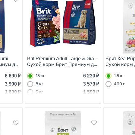
ium/
Brit Premium Adult Large & Giant/
Брит Кеа Pup
миум для взрослых собак Средних пород Индейка Теляти
Сухой корм Брит Премиум для взрослых соба
Сухой корм 
6 690
₽
6 230
₽
15 кг
1,5 кг
3 900
₽
3 570
₽
8 кг
400 г
1 600
₽
1 590
₽
3 кг
540
₽