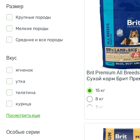
Размер
Award
Крупные породы
Berkley
Мелкие породы
Best Dinner
Средние и все породы
Blitz
Bowl Wow
Вкус
Buddy Sol
ягненок
Brit Premium All Breeds
Chappi
Сухой корм Брит Пре
утка
Clan
15 кг
телятина
8 кг
Craftia
курица
3 кг
Darsi
лосось
Посмотреть еще
1 кг
DOCTRINE
индейка
Особые серии
Dog Lunch
рис