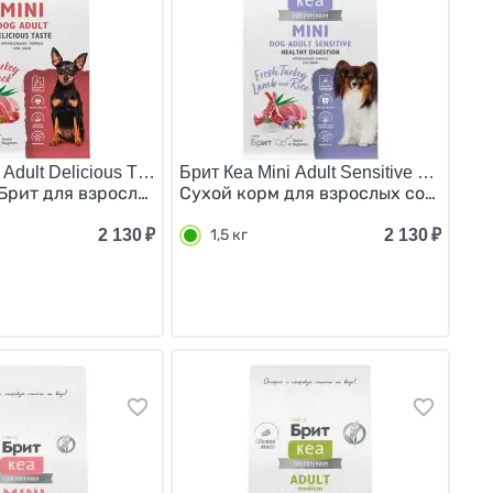
 Adult Delicious Taste/
Брит Кеа Mini Adult Sensitive Healthy D
 для Здоровой Кожи и Шерсти Лосось индейка 1,5 кг
Брит для взрослых Привередливых собак Мелких пород И
Сухой корм для взрослых собак Мел
2 130
₽
2 130
₽
1,5 кг