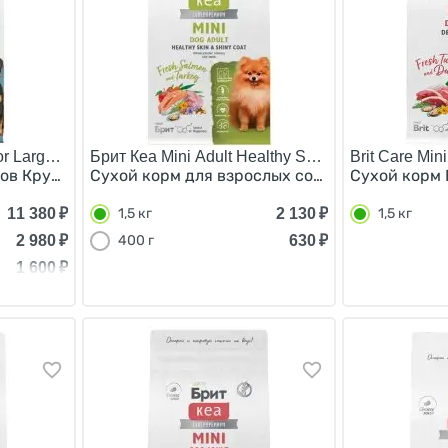
r Large Healthy Growth Turkey Lamb/
Брит Кеа Mini Adult Healthy Skin & Shiny Coat/
Brit Care Mini
ов Крупных пород Индейка Ягненок 12 кг
Сухой корм для взрослых собак Мелких пород
Сухой корм 
11 380
₽
2 130
₽
1,5 кг
1,5 кг
2 980
₽
630
₽
400 г
1 600
₽