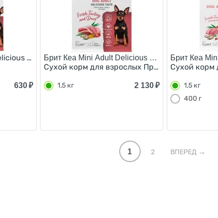
Delicious Taste Сухой корм для взрослых Привередливых 
Брит Кеа Mini Adult Delicious Taste/
Брит Кеа Mini
Сухой корм для взрослых Привередливых соб
Сухой корм 
630
₽
2 130
₽
1,5 кг
1,5 кг
400 г
1
2
ВПЕРЕД