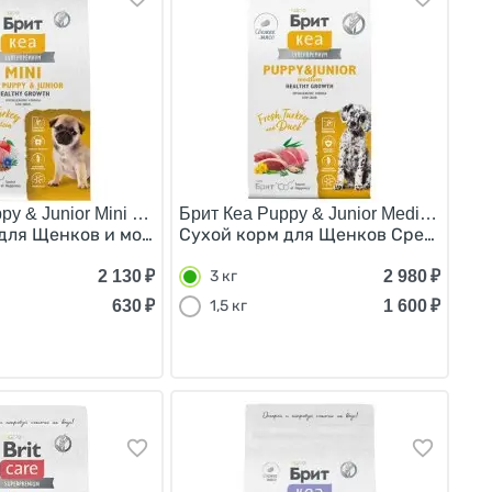
py & Junior Mini Healthy Growth/
Брит Кеа Puppy & Junior Medium Healt
на 15 кг
к Крупных и Гигантских пород Курица 15 кг
для Щенков и молодых собак Мелких пород Индейка 1,5 
Сухой корм для Щенков Средних по
2 130
₽
2 980
₽
3 кг
630
₽
1 600
₽
1,5 кг