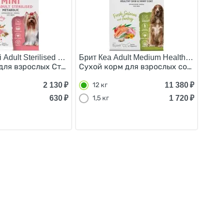
собак Мелких пород Индейка утка 400 г
 Adult Sterilised Metabolic/
Брит Кеа Adult Medium Healthy Skin & 
ак Мелких пород Индейка утка 1,5 кг
для взрослых Стерилизованных собак Мелких пород Инде
Сухой корм для взрослых собак Сре
2 130
₽
11 380
₽
12 кг
630
₽
1 720
₽
1,5 кг