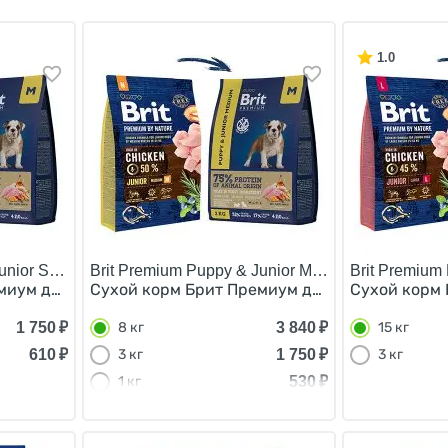
1.0
unior Small/
Brit Premium Puppy & Junior Medium/
Brit Premium 
миум для Щенков и Молодых собак Мелких пород Курица
Сухой корм Брит Премиум для Щенков и Моло
Сухой корм 
1 750
₽
3 840
₽
8 кг
15 кг
610
₽
1 750
₽
3 кг
3 кг
530
₽
1 кг