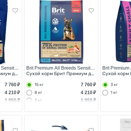
 Sensitive Lamb & Turkey/
Brit Premium All Breeds Sensitive Turkey & Salmo
Brit Premium 
миум для взрослых собак всех пород с Чувствительным 
Сухой корм Брит Премиум для взрослых соба
Сухой корм 
7 760
₽
7 760
₽
15 кг
3 кг
4 210
₽
4 210
₽
8 кг
1 кг
1 950
₽
1 950
₽
3 кг
680
₽
680
₽
1 кг