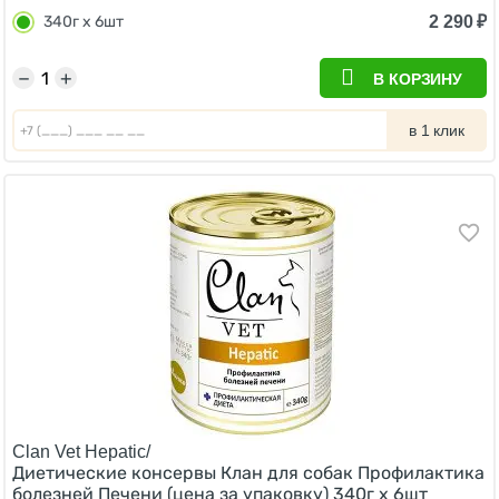
2 290
₽
340г х 6шт
−
+
В КОРЗИНУ
в 1 клик
Clan Vet Hepatic/
Диетические консервы Клан для собак Профилактика
болезней Печени (цена за упаковку) 340г х 6шт