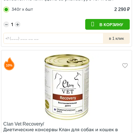
2 290
₽
340г х 6шт
−
+
В КОРЗИНУ
в 1 клик
10%
Clan Vet Recovery/
Диетические консервы Клан для собак и кошек в