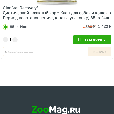
Clan Vet Recovery/
Диетический влажный корм Клан для собак и кошек в
Период восстановления (цена за упаковку) 85г х 14шт
1 422
₽
85г х 14шт
1 580
₽
−
+
В КОРЗИНУ
в 1 клик