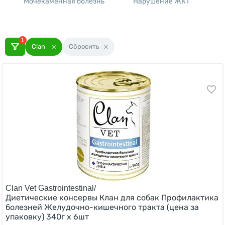
Мочекаменная болезнь
Нарушение ЖКТ
Х
1
Clan
Сбросить
Clan Vet Gastrointestinal/
Диетические консервы Клан для собак Профилактика
болезней Желудочно-кишечного тракта (цена за
упаковку) 340г х 6шт