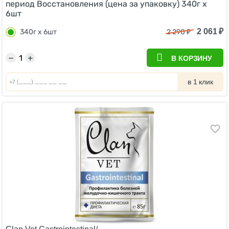
период Восстановления (цена за упаковку) 340г х
6шт
2 061
₽
340г х 6шт
2 290
₽
−
+
В КОРЗИНУ
в 1 клик