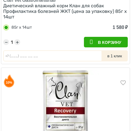
Clan Vet Gastrointestinal/
Диетический влажный корм Клан для собак
Профилактика болезней ЖКТ (цена за упаковку) 85г х
14шт
1 580
₽
85г х 14шт
−
+
В КОРЗИНУ
в 1 клик
10%