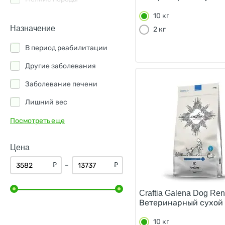
10 кг
Organic Сhoice
Назначение
2 кг
Organix
В период реабилитации
Original Choice
Другие заболевания
Prime Ever
Заболевание печени
Savita
Лишний вес
Solid Natura
Нарушение ЖКТ
Посмотреть еще
Zoodiet
Пищевая аллергия
Мамонт
Цена
Помощь суставам
Мираторг
₽
₽
–
Хроническая почечная
недостаточность
Craftia Galena Dog Ren
Диабет
Ветеринарный сухой 
Заболевание кожи
10 кг