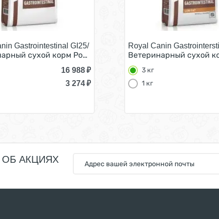
nin Gastrointestinal GI25/
Royal Canin Gastrointerst
тестинал для Щенков при нарушении Пищеварения 10 кг
арный сухой корм Роял Канин Гастро Интестинал для в
Ветеринарный сухой ко
16 988
₽
3 кг
3 274
₽
1 кг
 ОБ АКЦИЯХ