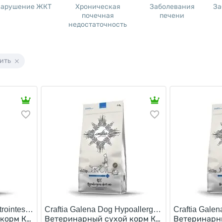
арушение ЖКТ
Хроническая
Заболевания
За
почечная
печени
недостаточность
ить
rointestinal Care/
Craftia Galena Dog Hypoallergenic Derm Care/
Craftia Gale
корм Крафтия для собак при Заболеваниях ЖКТ 10 кг
Ветеринарный сухой корм Крафтия для собак
Ветеринарны