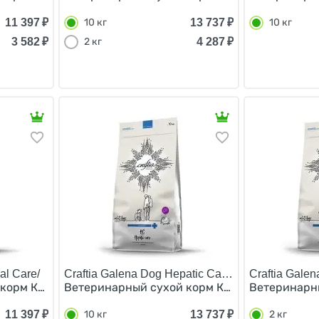
11 397
₽
13 737
₽
10 кг
10 кг
3 582
₽
4 287
₽
2 кг
al Care/
Craftia Galena Dog Hepatic Care/
Craftia Gale
корм Крафтия для собак при Почечной недостаточности 
Ветеринарный сухой корм Крафтия для собак
Ветеринарны
11 397
₽
13 737
₽
10 кг
2 кг