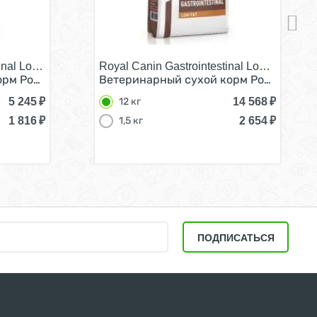
inal Low Fat Small Dog/
Royal Canin Gastrointestinal Low Fat LF22
зрослых собак при нарушении Пищеварения 15 кг
рм Роял Канин Гастро Интестинал Лоу Фэт Смол Дог дл
Ветеринарный сухой корм Роял Канин 
5 245
₽
14 568
₽
12 кг
1 816
₽
2 654
₽
1,5 кг
ПОДПИСАТЬСЯ