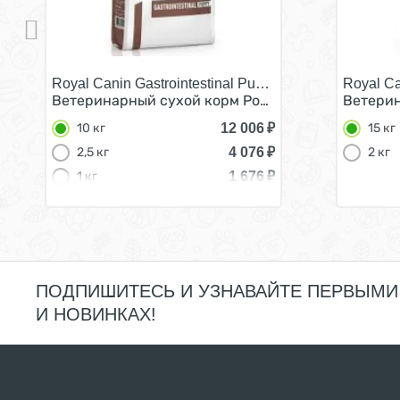
Royal Canin Gastrointestinal Puppy/
Royal Ca
Ветеринарный сухой корм Роял Канин Гастро Ин
Ветерин
12 006
₽
10 кг
15 кг
4 076
₽
2,5 кг
2 кг
1 676
₽
1 кг
ПОДПИШИТЕСЬ И УЗНАВАЙТЕ ПЕРВЫМИ
И НОВИНКАХ!