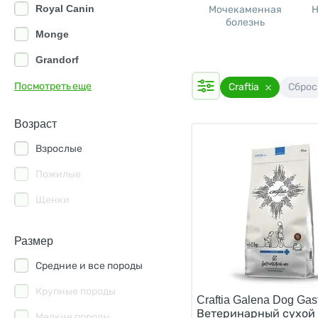
Royal Canin
Мочекаменная
Н
болезнь
Monge
Grandorf
Hills
Посмотреть еще
Craftia
Сброс
Farmina
Возраст
Alleva
Взрослые
AlphaPet
Пожилые
Animonda
Щенки
Best Dinner
Blitz
Размер
Clan
Средние и все породы
Florida
Крупные породы
Craftia Galena Dog Gast
Ветеринарный сухой 
Forza10
Мелкие породы