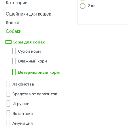
Категории
Заболевание почек
2 кг
Контроль веса
Ошейники для кошек
Кошки
Мочекаменная болезнь
Собаки
Пищевая аллегия
Корм для собак
Сухой корм
Влажный корм
Ветеринарный корм
Лакомства
Средства от паразитов
Игрушки
Ветаптека
Амуниция