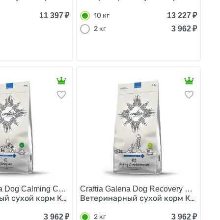
11 397
₽
13 227
₽
10 кг
3 962
₽
2 кг
na Dog Calming Care/
Craftia Galena Dog Recovery & Conval
10 кг
 при Заболеваниях Печени 10 кг
й сухой корм Крафтия для собак при Стрессовых ситуац
Ветеринарный сухой корм Крафтия 
3 962
₽
3 962
₽
2 кг