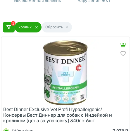
Мочекаменная болезнь
Нарушение ЖКТ
Х
1
кролик
Сбросить
Best Dinner Exclusive Vet Profi Hypoallergenic/
Консервы Бест Диннер для собак с Индейкой и
кроликом (цена за упаковку) 340г х 6шт