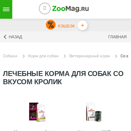
+
КЭШБЭК
НАЗАД
ГЛАВНАЯ
Собаки
Корм для собак
Ветеринарный корм
Со в
ЛЕЧЕБНЫЕ КОРМА ДЛЯ СОБАК CО
ВКУСОМ КРОЛИК