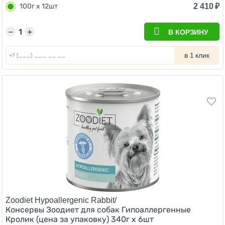
2 410
₽
100г х 12шт
−
+
В КОРЗИНУ
в 1 клик
Zoodiet Hypoallergenic Rabbit/
Консервы Зоодиет для собак Гипоаллергенные
Кролик (цена за упаковку) 340г х 6шт