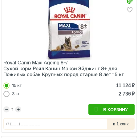
Royal Canin Maxi Ageing 8+/
Сухой корм Роял Канин Макси Эйджинг 8+ для
Пожилых собак Крупных пород старше 8 лет 15 кг
11 124
₽
15 кг
2 736
₽
3 кг
−
+
В КОРЗИНУ
в 1 клик