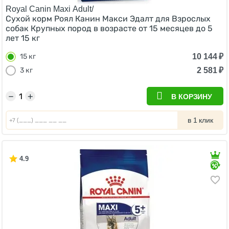
Royal Canin Maxi Adult/
Сухой корм Роял Канин Макси Эдалт для Взрослых
собак Крупных пород в возрасте от 15 месяцев до 5
лет 15 кг
10 144
₽
15 кг
2 581
₽
3 кг
−
+
В КОРЗИНУ
в 1 клик
4.9