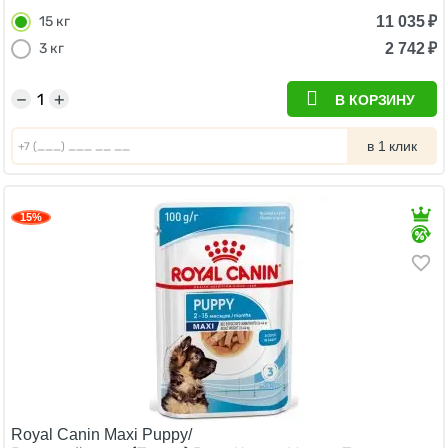
11 035
₽
15 кг
2 742
₽
3 кг
−
+
В КОРЗИНУ
в 1 клик
15%
Royal Canin Maxi Puppy/