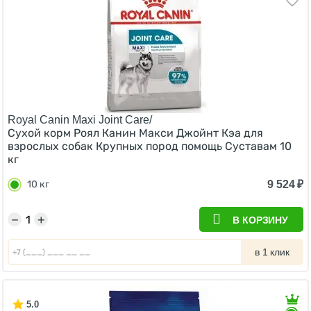
Royal Canin Maxi Joint Care/
Сухой корм Роял Канин Макси Джойнт Кэа для
взрослых собак Крупных пород помощь Суставам 10
кг
9 524
₽
10 кг
−
+
В КОРЗИНУ
в 1 клик
5.0