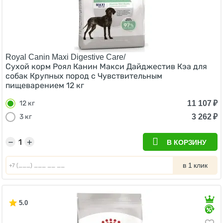
Royal Canin Maxi Digestive Care/
Сухой корм Роял Канин Макси Дайджестив Кэа для
собак Крупных пород с Чувствительным
пищеварением 12 кг
11 107
₽
12 кг
3 262
₽
3 кг
−
+
В КОРЗИНУ
в 1 клик
5.0