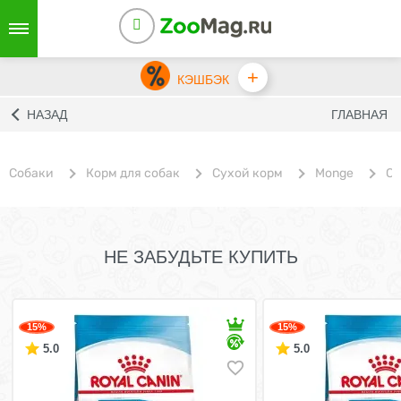
+
КЭШБЭК
НАЗАД
ГЛАВНАЯ
Собаки
Корм для собак
Сухой корм
Monge
Су
НЕ ЗАБУДЬТЕ КУПИТЬ
15%
15%
5.0
5.0