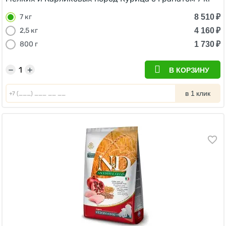
8 510
₽
7 кг
4 160
₽
2,5 кг
1 730
₽
800 г
−
+
В КОРЗИНУ
в 1 клик