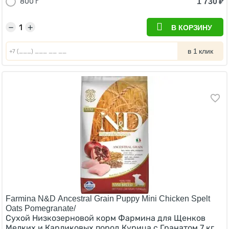
1 730
₽
800 г
−
+
В КОРЗИНУ
в 1 клик
Farmina N&D Ancestral Grain Puppy Mini Chicken Spelt
Oats Pomegranate/
Сухой Низкозерновой корм Фармина для Щенков
Мелких и Карликовых пород Курица с Гранатом 7 кг