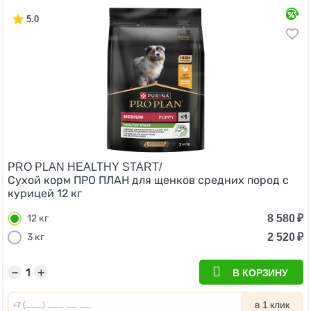
5.0
PRO PLAN HEALTHY START/
Сухой корм ПРО ПЛАН для щенков средних пород с
курицей 12 кг
8 580
₽
12 кг
2 520
₽
3 кг
−
+
В КОРЗИНУ
в 1 клик