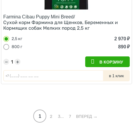
Farmina Cibau Puppy Mini Breed/
Сухой корм Фармина для Щенков, Беременных и
Кормящих собак Мелких пород 2,5 кг
2 970
₽
2,5 кг
890
₽
800 г
−
+
В КОРЗИНУ
в 1 клик
1
2
3...
7
ВПЕРЕД