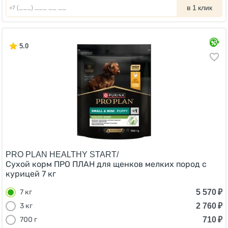
в 1 клик
5.0
PRO PLAN HEALTHY START/
Сухой корм ПРО ПЛАН для щенков мелких пород с
курицей 7 кг
5 570
₽
7 кг
2 760
₽
3 кг
710
₽
700 г