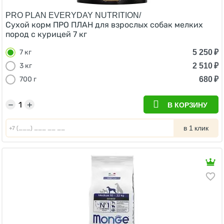
PRO PLAN EVERYDAY NUTRITION/
Сухой корм ПРО ПЛАН для взрослых собак мелких
пород с курицей 7 кг
5 250
₽
7 кг
2 510
₽
3 кг
680
₽
700 г
−
+
В КОРЗИНУ
в 1 клик