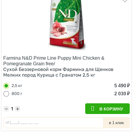
Farmina N&D Prime Line Puppy Mini Chicken &
Pomegranate Grain free/
Сухой Беззерновой корм Фармина для Щенков
Мелких пород Курица с Гранатом 2,5 кг
5 490
₽
2,5 кг
2 030
₽
800 г
−
+
В КОРЗИНУ
в 1 клик