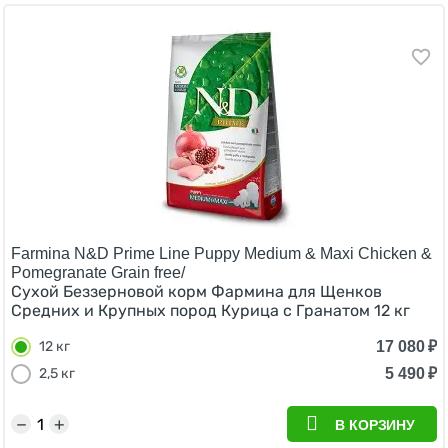
Farmina N&D Prime Line Puppy Medium & Maxi Chicken &
Pomegranate Grain free/
Сухой Беззерновой корм Фармина для Щенков
Средних и Крупных пород Курица с Гранатом 12 кг
17 080
₽
12 кг
5 490
₽
2,5 кг
−
+
В КОРЗИНУ