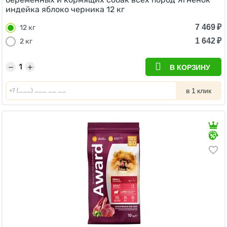
индейка яблоко черника 12 кг
7 469
₽
12 кг
1 642
₽
2 кг
−
+
В КОРЗИНУ
в 1 клик