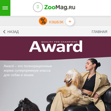
+
КЭШБЭК
НАЗАД
ГЛАВНАЯ
Award – это полнорационные
корма суперпремиум класса
для собак и кошек.