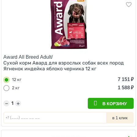
Award All Breed Adult/
Сухой корм Авард для взрослых собак всех пород
Ягненок индейка яблоко черника 12 кг
7 151
₽
12 кг
1 588
₽
2 кг
−
+
В КОРЗИНУ
в 1 клик