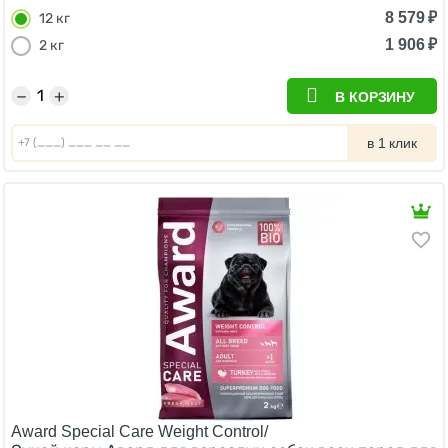
8 579
₽
12 кг
1 906
₽
2 кг
−
+
В КОРЗИНУ
в 1 клик
Award Special Care Weight Control/