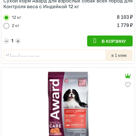
Сухой корм Авард для взрослых собак всех пород для
Контроля веса с Индейкой 12 кг
8 103
₽
12 кг
1 779
₽
2 кг
−
+
В КОРЗИНУ
в 1 клик