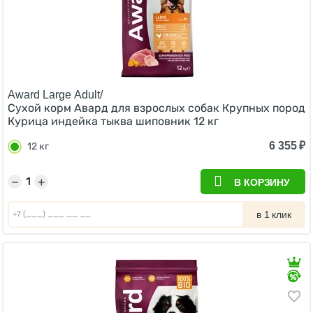
Award Large Adult/
Сухой корм Авард для взрослых собак Крупных пород
Курица индейка тыква шиповник 12 кг
6 355
₽
12 кг
−
+
В КОРЗИНУ
в 1 клик