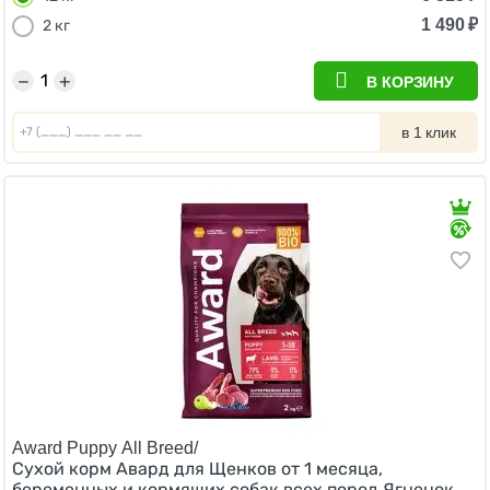
1 490
₽
2 кг
−
+
В КОРЗИНУ
в 1 клик
Award Puppy All Breed/
Сухой корм Авард для Щенков от 1 месяца,
беременных и кормящих собак всех пород Ягненок