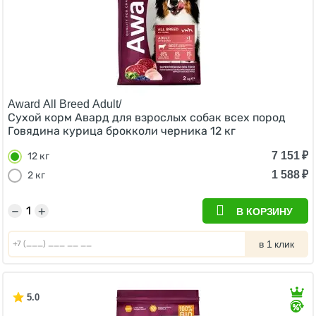
Award All Breed Adult/
Сухой корм Авард для взрослых собак всех пород
Говядина курица брокколи черника 12 кг
7 151
₽
12 кг
1 588
₽
2 кг
−
+
В КОРЗИНУ
в 1 клик
5.0