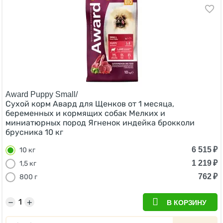
Award Puppy Small/
Сухой корм Авард для Щенков от 1 месяца,
беременных и кормящих собак Мелких и
миниатюрных пород Ягненок индейка брокколи
брусника 10 кг
6 515
₽
10 кг
1 219
₽
1,5 кг
762
₽
800 г
−
+
В КОРЗИНУ