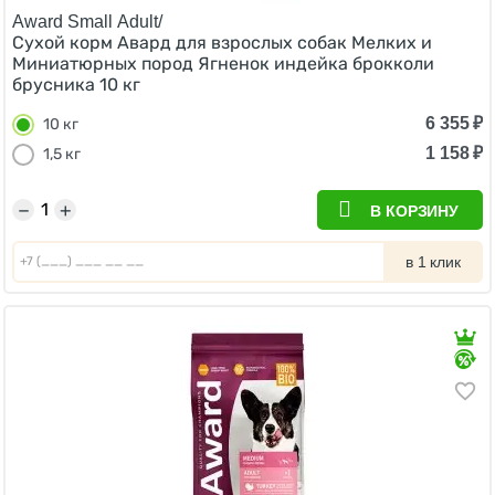
Award Small Adult/
Сухой корм Авард для взрослых собак Мелких и
Миниатюрных пород Ягненок индейка брокколи
брусника 10 кг
6 355
₽
10 кг
1 158
₽
1,5 кг
−
+
В КОРЗИНУ
в 1 клик