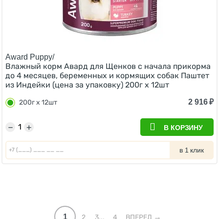
Award Puppy/
Влажный корм Авард для Щенков с начала прикорма
до 4 месяцев, беременных и кормящих собак Паштет
из Индейки (цена за упаковку) 200г х 12шт
2 916
₽
200г х 12шт
−
+
В КОРЗИНУ
в 1 клик
1
2
3...
4
ВПЕРЕД