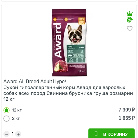
Award All Breed Adult Hypo/
Сухой гипоаллергенный корм Авард для взрослых
собак всех пород Свинина брусника груша розмарин
12 кг
7 309
₽
12 кг
1 655
₽
2 кг
−
+
В КОРЗИНУ