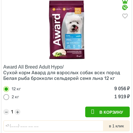
Award All Breed Adult Hypo/
Сухой корм Авард для взрослых собак всех пород
Белая рыба брокколи сельдерей семя льна 12 кг
9 056
₽
12 кг
1 919
₽
2 кг
−
+
В КОРЗИНУ
в 1 клик