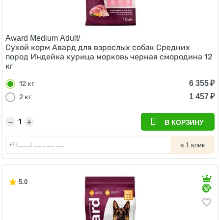
Award Medium Adult/
Сухой корм Авард для взрослых собак Средних
пород Индейка курица морковь черная смородина 12
кг
6 355
₽
12 кг
1 457
₽
2 кг
−
+
В КОРЗИНУ
в 1 клик
5.0