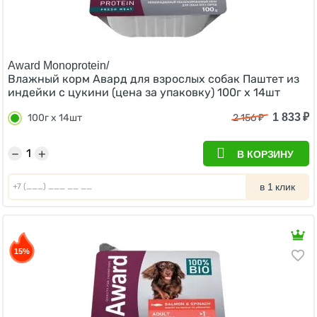
Award Monoprotein/
Влажный корм Авард для взрослых собак Паштет из
индейки с цукини (цена за упаковку) 100г х 14шт
1 833
₽
100г х 14шт
2 156
₽
−
+
В КОРЗИНУ
в 1 клик
15%