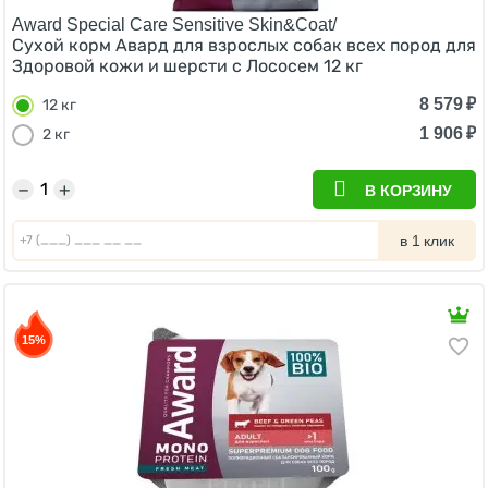
Award Special Care Sensitive Skin&Coat/
Сухой корм Авард для взрослых собак всех пород для
Здоровой кожи и шерсти с Лососем 12 кг
8 579
₽
12 кг
1 906
₽
2 кг
−
+
В КОРЗИНУ
в 1 клик
15%