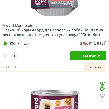
Award Monoprotein/
Влажный корм Авард для взрослых собак Паштет из
лосося со шпинатом (цена за упаковку) 100г х 14шт
1 833
₽
100г х 14шт
2 156
₽
−
+
В КОРЗИНУ
в 1 клик