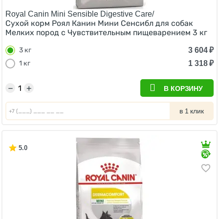
Royal Canin Mini Sensible Digestive Care/
Сухой корм Роял Канин Мини Сенсибл для собак
Мелких пород с Чувствительным пищеварением 3 кг
3 604
₽
3 кг
1 318
₽
1 кг
−
+
В КОРЗИНУ
в 1 клик
5.0