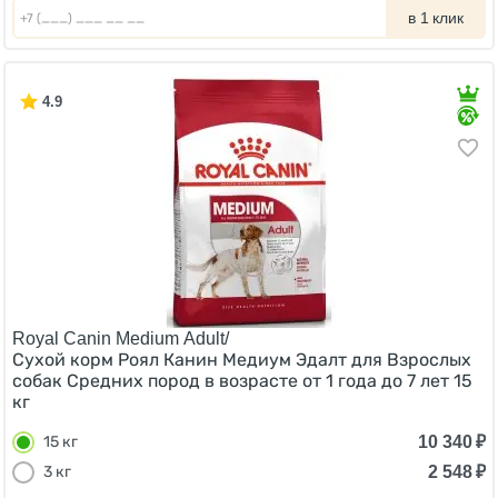
в 1 клик
4.9
Royal Canin Medium Adult/
Сухой корм Роял Канин Медиум Эдалт для Взрослых
собак Средних пород в возрасте от 1 года до 7 лет 15
кг
10 340
₽
15 кг
2 548
₽
3 кг