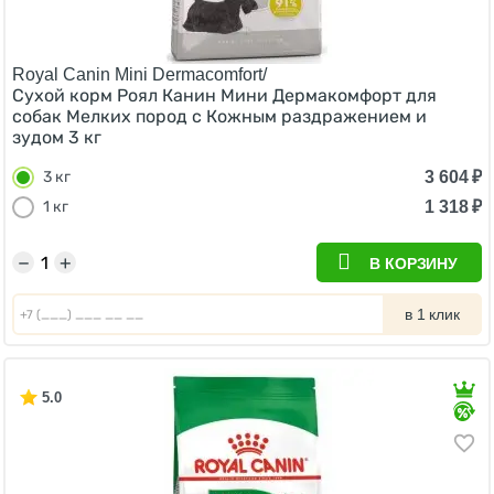
Royal Canin Mini Dermacomfort/
Сухой корм Роял Канин Мини Дермакомфорт для
собак Мелких пород с Кожным раздражением и
зудом 3 кг
3 604
₽
3 кг
1 318
₽
1 кг
−
+
В КОРЗИНУ
в 1 клик
5.0