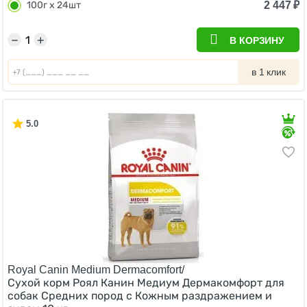
2 447
₽
100г х 24шт
−
+
В КОРЗИНУ
в 1 клик
5.0
Royal Canin Medium Dermacomfort/
Сухой корм Роял Канин Медиум Дермакомфорт для
собак Средних пород с Кожным раздражением и