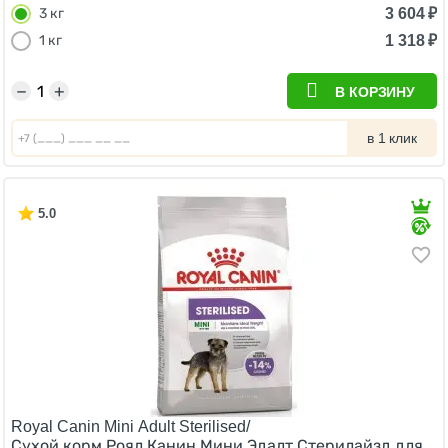
3 604
₽
3 кг
1 318
₽
1 кг
−
+
В КОРЗИНУ
в 1 клик
5.0
Royal Canin Mini Adult Sterilised/
Сухой корм Роял Канин Мини Эдалт Стерилайзд для