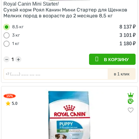
Royal Canin Mini Starter/
Сухой корм Роял Канин Мини Стартер для Щенков
Мелких пород в возрасте до 2 месяцев 8,5 кг
8 137
₽
8,5 кг
3 101
₽
3 кг
1 180
₽
1 кг
−
+
В КОРЗИНУ
в 1 клик
15%
5.0