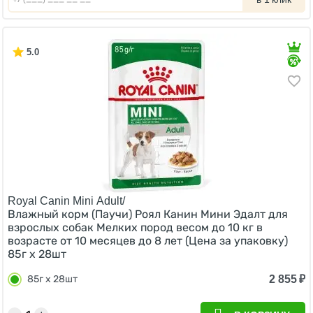
5.0
Royal Canin Mini Adult/
Влажный корм (Паучи) Роял Канин Мини Эдалт для
взрослых собак Мелких пород весом до 10 кг в
возрасте от 10 месяцев до 8 лет (Цена за упаковку)
85г х 28шт
2 855
₽
85г х 28шт