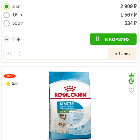
2 909
₽
3 кг
1 567
₽
1,5 кг
534
₽
500 г
−
+
В КОРЗИНУ
в 1 клик
15%
5.0