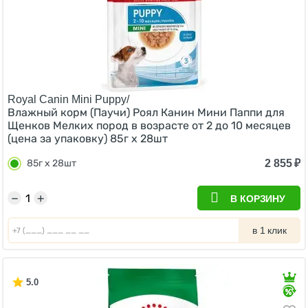
Royal Canin Mini Puppy/
Влажный корм (Паучи) Роял Канин Мини Паппи для
Щенков Мелких пород в возрасте от 2 до 10 месяцев
(цена за упаковку) 85г х 28шт
2 855
₽
85г х 28шт
−
+
В КОРЗИНУ
в 1 клик
5.0