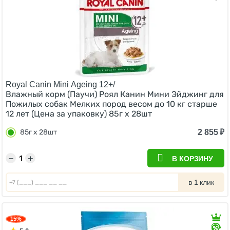
Royal Canin Mini Ageing 12+/
Влажный корм (Паучи) Роял Канин Мини Эйджинг для
Пожилых собак Мелких пород весом до 10 кг старше
12 лет (Цена за упаковку) 85г х 28шт
2 855
₽
85г х 28шт
−
+
В КОРЗИНУ
в 1 клик
15%