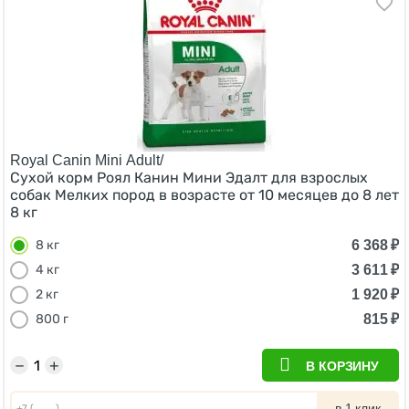
Royal Canin Mini Adult/
Сухой корм Роял Канин Мини Эдалт для взрослых
собак Мелких пород в возрасте от 10 месяцев до 8 лет
8 кг
6 368
₽
8 кг
3 611
₽
4 кг
1 920
₽
2 кг
815
₽
800 г
−
+
В КОРЗИНУ
в 1 клик