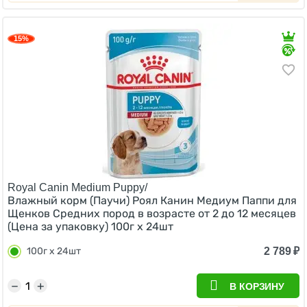
15%
Royal Canin Medium Puppy/
Влажный корм (Паучи) Роял Канин Медиум Паппи для
Щенков Средних пород в возрасте от 2 до 12 месяцев
(Цена за упаковку) 100г х 24шт
2 789
₽
100г х 24шт
−
+
В КОРЗИНУ