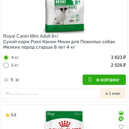
Royal Canin Mini Adult 8+/
Сухой корм Роял Канин Мини для Пожилых собак
Мелких пород старше 8 лет 4 кг
3 823
₽
4 кг
2 026
₽
2 кг
−
+
В КОРЗИНУ
в 1 клик
5.0