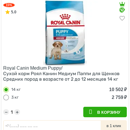
15%
5.0
Royal Canin Medium Puppy/
Сухой корм Роял Канин Медиум Паппи для Щенков
Средних пород в возрасте от 2 до 12 месяцев 14 кг
10 502
₽
14 кг
2 759
₽
3 кг
−
+
В КОРЗИНУ
в 1 клик