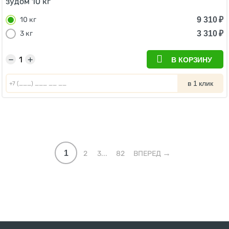
зудом 10 кг
9 310
₽
10 кг
3 310
₽
3 кг
−
+
В КОРЗИНУ
в 1 клик
1
2
3...
82
ВПЕРЕД