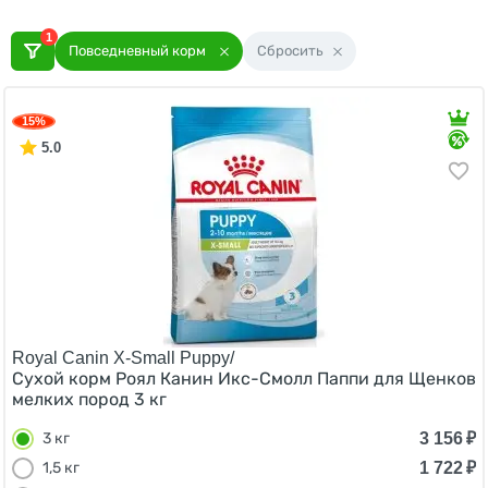
1
Повседневный корм
Сбросить
15%
5.0
Royal Canin X-Small Puppy/
Сухой корм Роял Канин Икс-Смолл Паппи для Щенков
мелких пород 3 кг
3 156
₽
3 кг
1 722
₽
1,5 кг