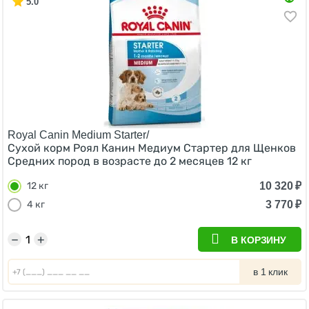
5.0
Royal Canin Medium Starter/
Сухой корм Роял Канин Медиум Стартер для Щенков
Средних пород в возрасте до 2 месяцев 12 кг
10 320
₽
12 кг
3 770
₽
4 кг
−
+
В КОРЗИНУ
в 1 клик