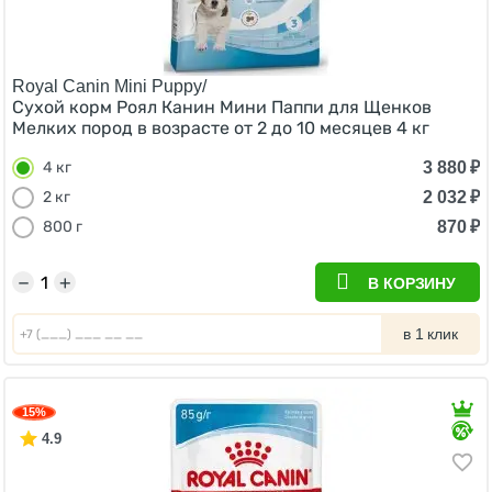
Royal Canin Mini Puppy/
Сухой корм Роял Канин Мини Паппи для Щенков
Мелких пород в возрасте от 2 до 10 месяцев 4 кг
3 880
₽
4 кг
2 032
₽
2 кг
870
₽
800 г
−
+
В КОРЗИНУ
в 1 клик
15%
4.9